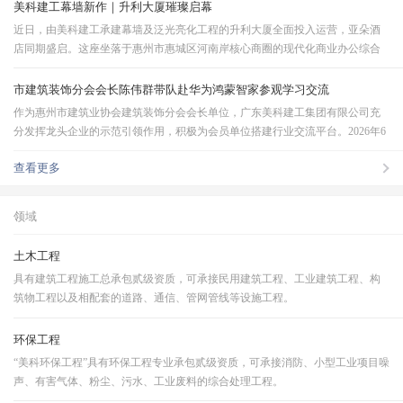
及公共建筑幕墙领域的技术实力与综合竞争力。珠…
美科建工幕墙新作｜升利大厦璀璨启幕
近日，由美科建工承建幕墙及泛光亮化工程的升利大厦全面投入运营，亚朵酒
店同期盛启。这座坐落于惠州市惠城区河南岸核心商圈的现代化商业办公综合
体，由惠州市升利恒山实业有限公司投资兴建，楼高22层，以106米超高立面、
纯玻璃幕墙系统，重新勾勒江南片区的天际轮廓。升…
市建筑装饰分会会长陈伟群带队赴华为鸿蒙智家参观学习交流
作为惠州市建筑业协会建筑装饰分会会长单位，广东美科建工集团有限公司充
分发挥龙头企业的示范引领作用，积极为会员单位搭建行业交流平台。2026年6
月30日上午，装饰分会会长、美科建工董事长陈伟群率分会副会长、秘书长及
查看更多
会员单位代表，前往华为鸿蒙智家展厅参观学习交流…
领域
土木工程
具有建筑工程施工总承包贰级资质，可承接民用建筑工程、工业建筑工程、构
筑物工程以及相配套的道路、通信、管网管线等设施工程。
环保工程
“美科环保工程”具有环保工程专业承包贰级资质，可承接消防、小型工业项目噪
声、有害气体、粉尘、污水、工业废料的综合处理工程。