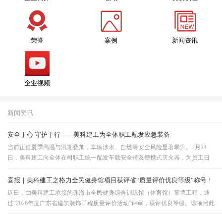
荣誉
案例
新闻资讯
企业视频
新闻资讯
安全于心 守护于行——美科建工为全体职工配发应急装备
当前正值夏季高温与汛期叠加，车辆涉水、自燃等安全风险显著攀升。7月24
日，美科建工向全体在司职工统一配发车载安全锤及便携式灭火器，为员工日
常出行增添了坚实应急保障。公司董事李伟清为职工派发应急器材发放现场，
人事部同事演示了安全锤的破窗技巧与灭火器的操作要…
喜报｜美科建工之格力全民健身馆项目获评省“质量评价优良等级”称号！
近日，由美科建工承接的珠海市全民健身综合训练馆（体育馆）幕墙工程，通
过“2026年度广东省建筑装饰工程质量评价活动”评审，获评优良等级。该项目此
前已获市级质量荣誉，本次再获省级权威认定，充分彰显美科建工在大型场馆